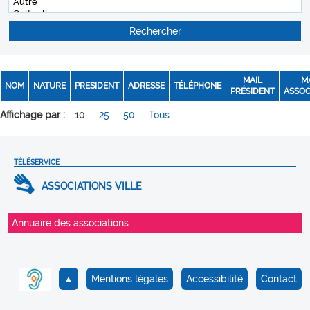
MAIL
M
NOM
NATURE
PRESIDENT
ADRESSE
TÉLÉPHONE
PRÉSIDENT
ASSOC
Affichage par :
10
25
50
Tous
TÉLÉSERVICE
ASSOCIATIONS VILLE
Annuaire des associations
▲
Mentions légales
Accessibilité
Contact