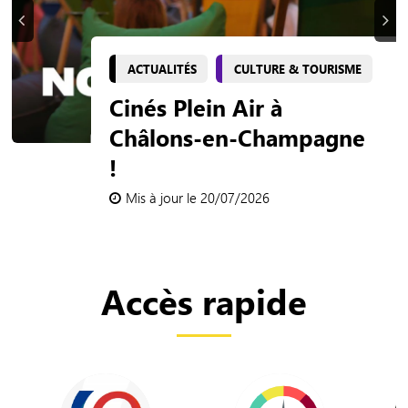
Précédent
Suiva
ACTUALITÉS
CULTURE & TOURISME
ACTUALITÉS
ACTUALITÉS
CULTURE & TOURISME
SPORTS & LOISIRS
Cinés Plein Air à
Un spectacle aérien
Bougez, découvrez,
Châlons-en-Champagne
exceptionnel au Grand
profitez de Châlons
!
Jard les 24 et 25 juillet !
Plage !
Mis à jour le 20/07/2026
Mis à jour le 02/07/2026
Mis à jour le 29/06/2026
Accès rapide