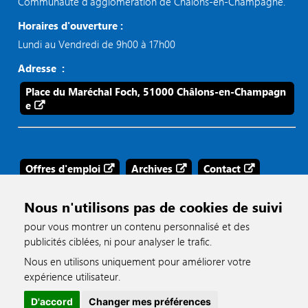
Communauté d’agglomération de Châlons-en-Champagne.
Horaires d'ouverture :
Lundi au Vendredi de 9h00 à 17h00
Adresse :
Place du Maréchal Foch, 51000 Châlons-en-Champagn
e
Offres d'emploi
Archives
Contact
Mentions légales
Aide
Tags
Nous n'utilisons pas de cookies de suivi
pour vous montrer un contenu personnalisé et des
publicités ciblées, ni pour analyser le trafic.
Nous en utilisons uniquement pour améliorer votre
Accès & Accessibilités
accessible
expérience utilisateur.
D'accord
Changer mes préférences