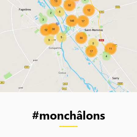
#monchâlons