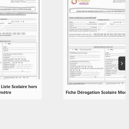
Suiva
Liste Scolaire hors
imètre
Fiche Dérogation Scolaire Mou