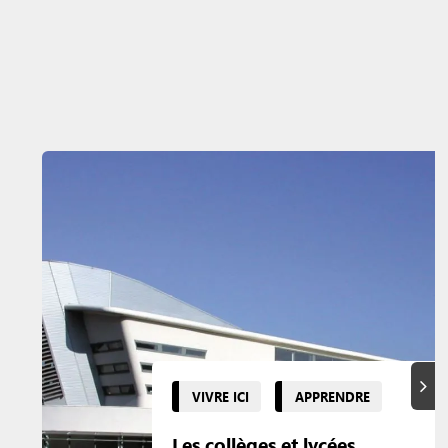
Suiva
VIVRE ICI
APPRENDRE
Les collèges et lycées