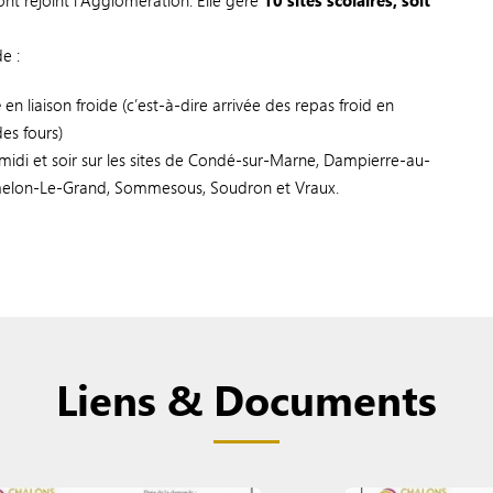
nt rejoint l'Agglomération. Elle gère
10 sites scolaires, soit
de :
e
en liaison froide (c’est-à-dire arrivée des repas froid en
des fours)
 midi et soir sur les sites de Condé-sur-Marne, Dampierre-au-
elon-Le-Grand, Sommesous, Soudron et Vraux.
Liens & Documents