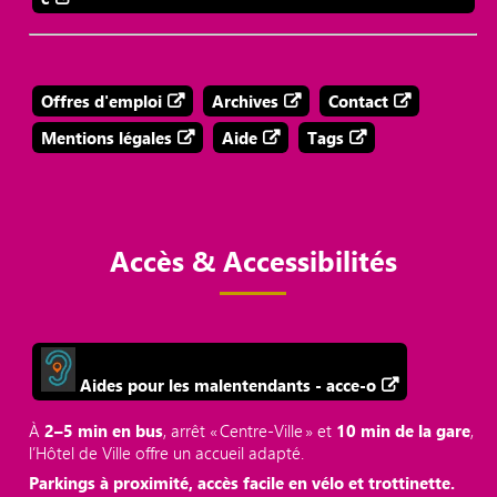
Offres d'emploi
Archives
Contact
Mentions légales
Aide
Tags
Accès & Accessibilités
Aides pour les malentendants - acce-o
À
2–5 min en bus
, arrêt « Centre‑Ville » et
10 min de la gare
,
l’Hôtel de Ville offre un accueil adapté.
Parkings à proximité, accès facile en vélo et trottinette.