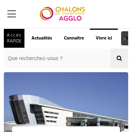
Accès
Actualités
Connaître
Vivre ici
Etu
Suiva
RAPIDE