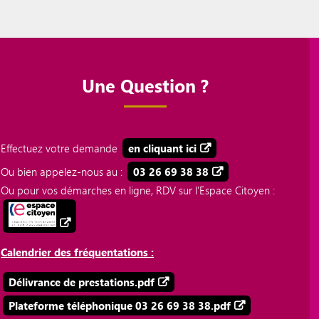
Une Question ?
Effectuez votre demande
en cliquant ici
Ou bien appelez-nous au :
03 26 69 38 38
Ou pour vos démarches en ligne, RDV sur l'Espace Citoyen :
Calendrier des fréquentations :
Délivrance de prestations.pdf
Plateforme téléphonique 03 26 69 38 38.pdf