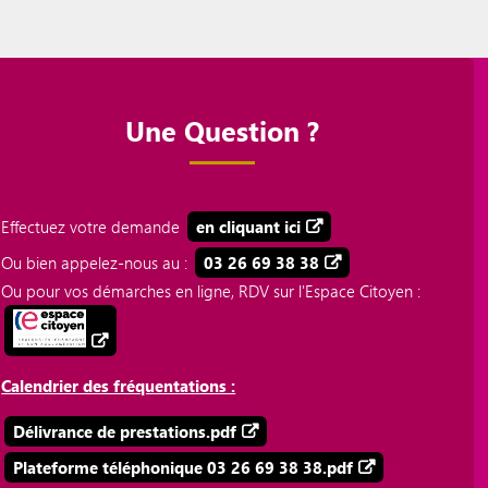
Une Question ?
Effectuez votre demande
en cliquant ici
Ou bien appelez-nous au :
03 26 69 38 38
Ou pour vos démarches en ligne, RDV sur l'Espace Citoyen :
Calendrier des fréquentations :
Délivrance de prestations.pdf
Plateforme téléphonique 03 26 69 38 38.pdf