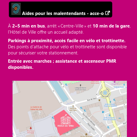
Aides pour les malentendants - acce-o
À
2–5 min en bus
, arrêt « Centre‑Ville » et
10 min de la gare
,
l’Hôtel de Ville offre un accueil adapté.
Parkings à proximité, accès facile en vélo et trottinette.
Des points d'attache pour vélo et trottinette sont disponible
pour sécuriser votre stationnement.
Entrée avec marches ; assistance et ascenseur PMR
disponibles.