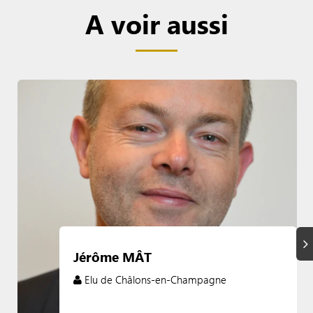
A voir aussi
Su
Jérôme MÂT
Elu de Châlons-en-Champagne