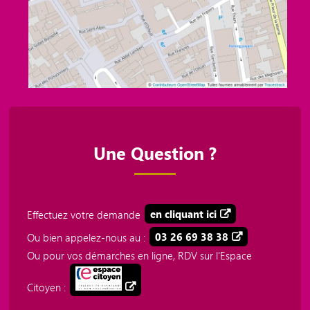
Une Question ?
Effectuez votre demande
en cliquant ici
Ou bien appelez-nous au :
03 26 69 38 38
Ou pour vos démarches en ligne, RDV sur l'Espace
Citoyen :