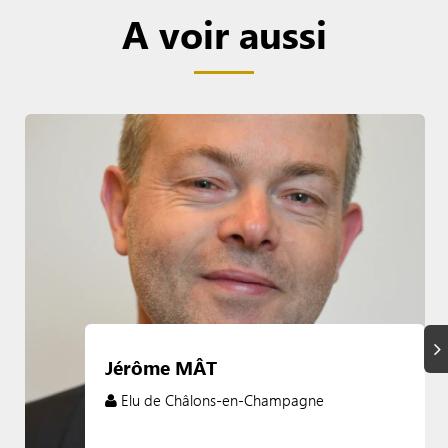
A voir aussi
Su
Jérôme MÂT
Elu de Châlons-en-Champagne