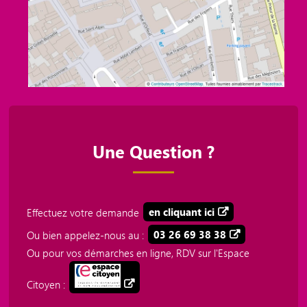
Une Question ?
Effectuez votre demande
en cliquant ici
Ou bien appelez-nous au :
03 26 69 38 38
Ou pour vos démarches en ligne, RDV sur l'Espace
Citoyen :