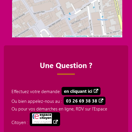
Une Question ?
Effectuez votre demande
en cliquant ici
Ou bien appelez-nous au :
03 26 69 38 38
Ou pour vos démarches en ligne, RDV sur l'Espace
Citoyen :