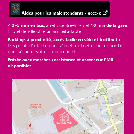
Aides pour les malentendants - acce-o
À
2–5 min en bus
, arrêt « Centre‑Ville » et
10 min de la gare
,
l’Hôtel de Ville offre un accueil adapté.
Parkings à proximité, accès facile en vélo et trottinette.
Des points d'attache pour vélo et trottinette sont disponible
pour sécuriser votre stationnement.
Entrée avec marches ; assistance et ascenseur PMR
disponibles.