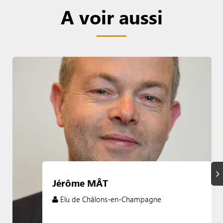
A voir aussi
Su
Jérôme MÂT
Elu de Châlons-en-Champagne