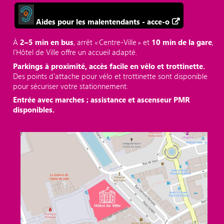
Aides pour les malentendants - acce-o
À
2–5 min en bus
, arrêt « Centre‑Ville » et
10 min de la gare
,
l’Hôtel de Ville offre un accueil adapté.
Parkings à proximité, accès facile en vélo et trottinette.
Des points d'attache pour vélo et trottinette sont disponible
pour sécuriser votre stationnement.
Entrée avec marches ; assistance et ascenseur PMR
disponibles.