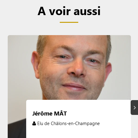
A voir aussi
Su
Jérôme MÂT
Elu de Châlons-en-Champagne