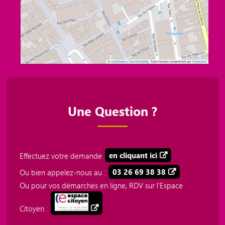
Une Question ?
Effectuez votre demande
en cliquant ici
Ou bien appelez-nous au :
03 26 69 38 38
Ou pour vos démarches en ligne, RDV sur l'Espace
Citoyen :