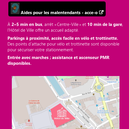
Aides pour les malentendants - acce-o
À
2–5 min en bus
, arrêt « Centre‑Ville » et
10 min de la gare
,
l’Hôtel de Ville offre un accueil adapté.
Parkings à proximité, accès facile en vélo et trottinette.
Des points d'attache pour vélo et trottinette sont disponible
pour sécuriser votre stationnement.
Entrée avec marches ; assistance et ascenseur PMR
disponibles.