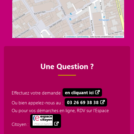
Une Question ?
Effectuez votre demande
en cliquant ici
Ou bien appelez-nous au :
03 26 69 38 38
Ou pour vos démarches en ligne, RDV sur l'Espace
Citoyen :