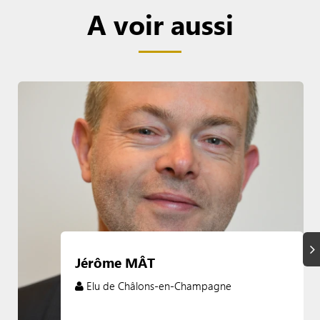
A voir aussi
Su
Jérôme MÂT
Elu de Châlons-en-Champagne