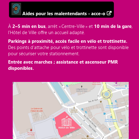
Aides pour les malentendants - acce-o
À
2–5 min en bus
, arrêt « Centre‑Ville » et
10 min de la gare
,
l’Hôtel de Ville offre un accueil adapté.
Parkings à proximité, accès facile en vélo et trottinette.
Des points d'attache pour vélo et trottinette sont disponible
pour sécuriser votre stationnement.
Entrée avec marches ; assistance et ascenseur PMR
disponibles.