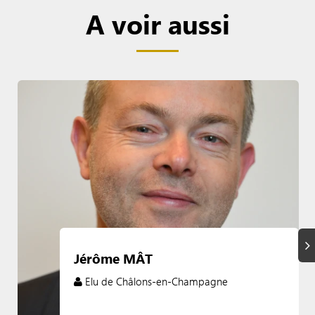
A voir aussi
Su
Jérôme MÂT
Elu de Châlons-en-Champagne