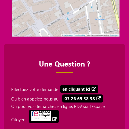
Une Question ?
Effectuez votre demande
en cliquant ici
Ou bien appelez-nous au :
03 26 69 38 38
Ou pour vos démarches en ligne, RDV sur l'Espace
Citoyen :