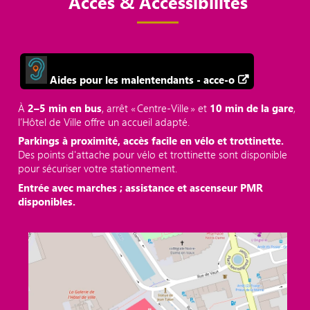
Accès & Accessibilités
Aides pour les malentendants - acce-o
À
2–5 min en bus
, arrêt « Centre‑Ville » et
10 min de la gare
,
l’Hôtel de Ville offre un accueil adapté.
Parkings à proximité, accès facile en vélo et trottinette.
Des points d'attache pour vélo et trottinette sont disponible
pour sécuriser votre stationnement.
Entrée avec marches ; assistance et ascenseur PMR
disponibles.