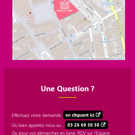
Une Question ?
Effectuez votre demande
en cliquant ici
Ou bien appelez-nous au :
03 26 69 38 38
Ou pour vos démarches en ligne, RDV sur l'Espace