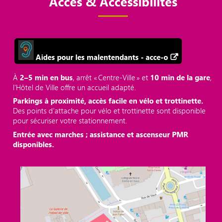
Accès & Accessibilités
Aides pour les malentendants - acce-o
À
2–5 min en bus
, arrêt « Centre‑Ville » et
10 min de la gare
,
l’Hôtel de Ville offre un accueil adapté.
Parkings à proximité, accès facile en vélo et trottinette.
Des points d'attache pour vélo et trottinette sont disponible
pour sécuriser votre stationnement.
Entrée avec marches ; assistance et ascenseur PMR
disponibles.