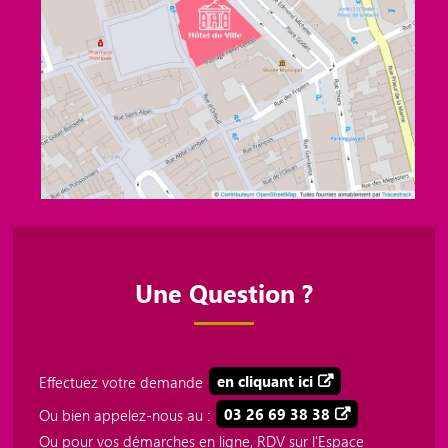
Une Question ?
Effectuez votre demande
en cliquant ici
Ou bien appelez-nous au :
03 26 69 38 38
Ou pour vos démarches en ligne, RDV sur l'Espace