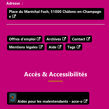
Adresse :
Place du Maréchal Foch, 51000 Châlons-en-Champagn
e
Offres d'emploi
Archives
Contact
Mentions légales
Aide
Tags
Accès & Accessibilités
Aides pour les malentendants - acce-o