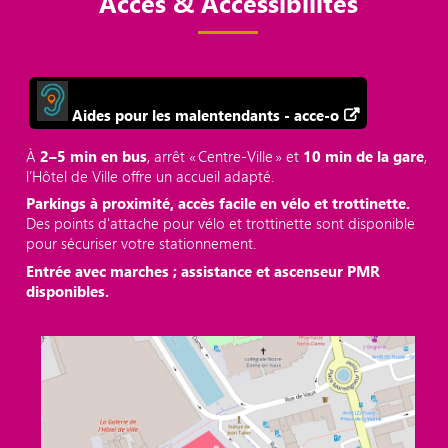
Accès & Accessibilités
Aides pour les malentendants - acce-o
À
2–5 min en bus
, arrêt « Centre‑Ville » et
10 min de la gare
,
l’Hôtel de Ville offre un accueil adapté.
Parkings à proximité, accès facile en vélo et trottinette.
Des points d'attache pour vélo et trottinette sont disponible
pour sécuriser votre stationnement.
Entrée avec marches ; assistance et ascenseur PMR
disponibles.