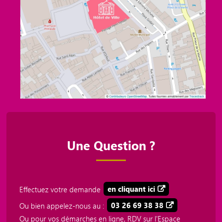
Une Question ?
Effectuez votre demande
en cliquant ici
Ou bien appelez-nous au :
03 26 69 38 38
Ou pour vos démarches en ligne, RDV sur l'Espace