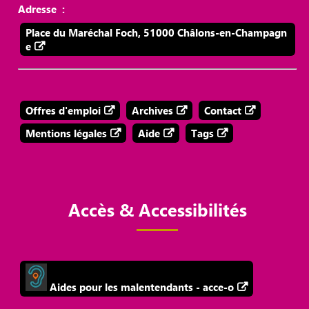
Adresse :
Place du Maréchal Foch, 51000 Châlons-en-Champagn
e
Offres d'emploi
Archives
Contact
Mentions légales
Aide
Tags
Accès & Accessibilités
Aides pour les malentendants - acce-o