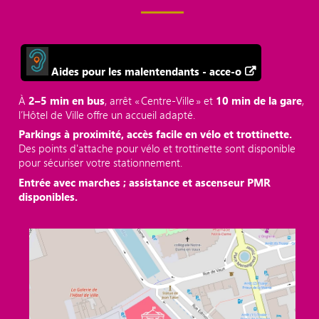
Aides pour les malentendants - acce-o
À
2–5 min en bus
, arrêt « Centre‑Ville » et
10 min de la gare
,
l’Hôtel de Ville offre un accueil adapté.
Parkings à proximité, accès facile en vélo et trottinette.
Des points d'attache pour vélo et trottinette sont disponible
pour sécuriser votre stationnement.
Entrée avec marches ; assistance et ascenseur PMR
disponibles.