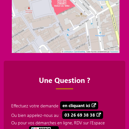
Une Question ?
Effectuez votre demande
en cliquant ici
Ou bien appelez-nous au :
03 26 69 38 38
Ou pour vos démarches en ligne, RDV sur l'Espace