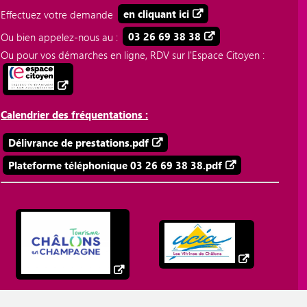
Effectuez votre demande
en cliquant ici
Ou bien appelez-nous au :
03 26 69 38 38
Ou pour vos démarches en ligne, RDV sur l'Espace Citoyen :
Calendrier des fréquentations :
Délivrance de prestations.pdf
Plateforme téléphonique 03 26 69 38 38.pdf