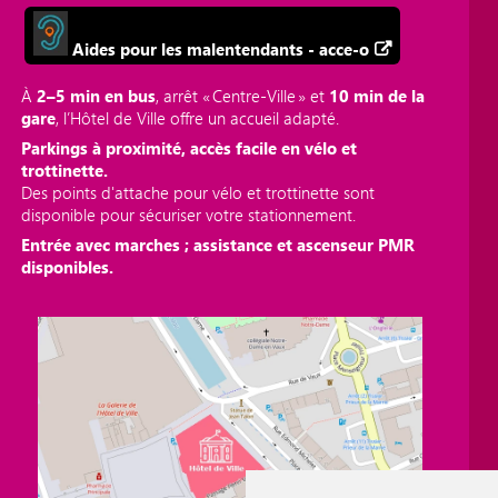
Aides pour les malentendants - acce-o
À
2–5 min en bus
, arrêt « Centre‑Ville » et
10 min de la
gare
, l’Hôtel de Ville offre un accueil adapté.
Parkings à proximité, accès facile en vélo et
trottinette.
Des points d'attache pour vélo et trottinette sont
disponible pour sécuriser votre stationnement.
Entrée avec marches ; assistance et ascenseur PMR
disponibles.