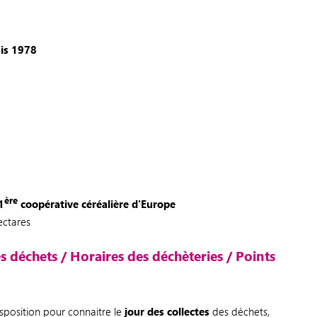
uis 1978
ère
1
coopérative céréalière d'Europe
ectares
es déchets / Horaires des déchèteries / Points
isposition pour connaitre le
jour des collectes
des déchets,