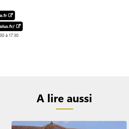
o.fr
lus.fr/
:30 à 17:30
A lire aussi