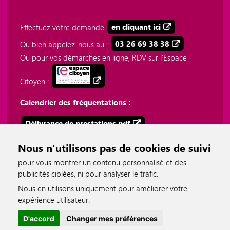
Effectuez votre demande
en cliquant ici
Ou bien appelez-nous au :
03 26 69 38 38
Ou pour vos démarches en ligne, RDV sur l'Espace
Citoyen :
Calendrier des fréquentations :
Délivrance de prestations.pdf
Plateforme téléphonique 03 26 69 38 38.pdf
Nous n'utilisons pas de cookies de suivi
pour vous montrer un contenu personnalisé et des
publicités ciblées, ni pour analyser le trafic.
Nous en utilisons uniquement pour améliorer votre
accessible
expérience utilisateur.
D'accord
Changer mes préférences