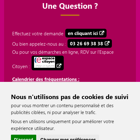
Une Question ?
Effectuez votre demande
en cliquant ici
Ou bien appelez-nous au :
03 26 69 38 38
Ou pour vos démarches en ligne, RDV sur l'Espace
Citoyen :
Calendrier des fréquentations :
Délivrance de prestations.pdf
Nous n'utilisons pas de cookies de suivi
Plateforme téléphonique 03 26 69 38 38.pdf
pour vous montrer un contenu personnalisé et des
publicités ciblées, ni pour analyser le trafic.
Nous en utilisons uniquement pour améliorer votre
accessible
expérience utilisateur.
D'accord
Changer mes préférences