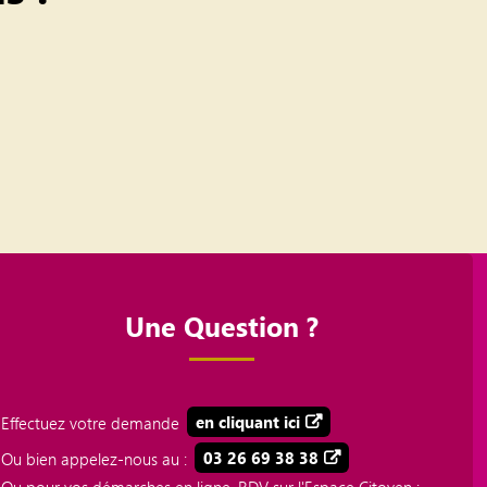
Une Question ?
Effectuez votre demande
en cliquant ici
Ou bien appelez-nous au :
03 26 69 38 38
Ou pour vos démarches en ligne, RDV sur l'Espace Citoyen :