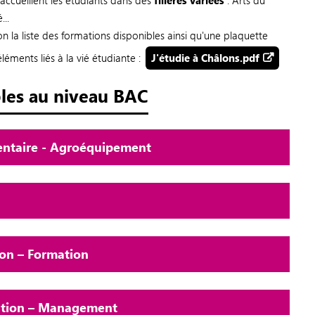
ccueillent les étudiants dans des
filières variées
: Arts du
...
 la liste des formations disponibles ainsi qu'une plaquette
léments liés à la vié étudiante :
J'étudie à Châlons.pdf
bles au niveau BAC
mentaire - Agroéquipement
on – Formation
sation – Management