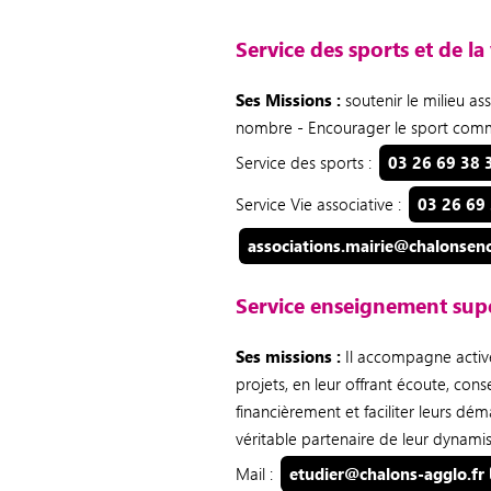
Service des sports et de la 
Ses Missions :
soutenir le milieu as
nombre - Encourager le sport comme
Service des sports :
03 26 69 38 
Service Vie associative :
03 26 69
associations.mairie@chalonsen
Service enseignement supé
Ses missions :
Il accompagne activem
projets, en leur offrant écoute, cons
financièrement et faciliter leurs dé
véritable partenaire de leur dynami
Mail :
etudier@chalons-agglo.fr