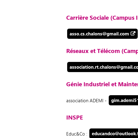
Carrière Sociale (Campus
asso.cs.chalons@gmail.com
Réseaux et Télécom (Cam
association.rt.chalons@gmail.
Génie Industriel et Main
association ADEMI -
gim.ademi5
INSPE
Educ&Co :
educandco@outlook.