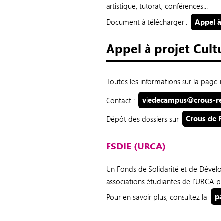
artistique, tutorat, conférences...
Document à télécharger :
Appel à
Appel à projet Cult
Toutes les informations sur la page 
Contact :
viedecampus@crous-re
Dépôt des dossiers sur
Crous de 
FSDIE (URCA)
Un Fonds de Solidarité et de Dévelo
associations étudiantes de l'URCA pou
Pour en savoir plus, consultez la
p