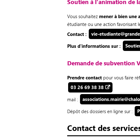
Soutien à l'animation de l
Vous souhaitez
mener à bien une a
étudiante ou une action favorisant le
Contact :
vie-etudiante@grandes
Plus d'informations sur :
Soutie
Demande de subvention V
Prendre contact
pour vous faire r
03 26 69 38 38
mail :
associations.mairie@chal
Dépôt des dossiers en ligne sur :
P
Contact des services