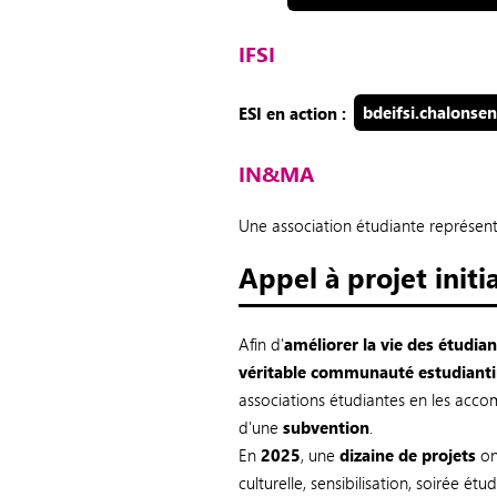
IFSI
ESI en action :
bdeifsi.chalons
IN&MA
Une association étudiante représent
Appel à projet initi
Afin d'
améliorer la vie des étudia
véritable communauté estudiant
associations étudiantes en les accom
d'une
subvention
.
En
2025
, une
dizaine de projets
on
culturelle, sensibilisation, soirée ét