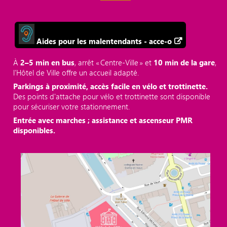
Aides pour les malentendants - acce-o
À
2–5 min en bus
, arrêt « Centre‑Ville » et
10 min de la gare
,
l’Hôtel de Ville offre un accueil adapté.
Parkings à proximité, accès facile en vélo et trottinette.
Des points d'attache pour vélo et trottinette sont disponible
pour sécuriser votre stationnement.
Entrée avec marches ; assistance et ascenseur PMR
disponibles.