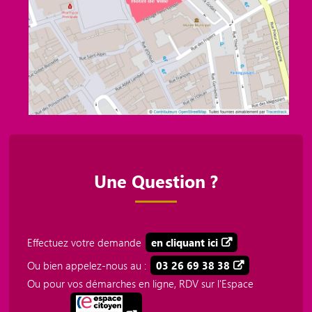
Une Question ?
Effectuez votre demande
en cliquant ici
Ou bien appelez-nous au :
03 26 69 38 38
Ou pour vos démarches en ligne, RDV sur l'Espace