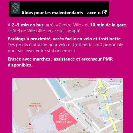
Aides pour les malentendants - acce-o
À
2–5 min en bus
, arrêt « Centre‑Ville » et
10 min de la gare
,
l’Hôtel de Ville offre un accueil adapté.
Parkings à proximité, accès facile en vélo et trottinette.
Des points d'attache pour vélo et trottinette sont disponible
pour sécuriser votre stationnement.
Entrée avec marches ; assistance et ascenseur PMR
disponibles.