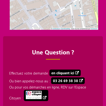
Une Question ?
Effectuez votre demande
en cliquant ici
Ou bien appelez-nous au :
03 26 69 38 38
Ou pour vos démarches en ligne, RDV sur l'Espace
Citoyen :