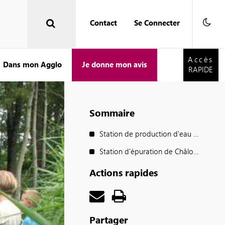
Contact
Se Connecter
Accès
RAPIDE
Accès
Dans mon Agglo
Je donne mon avis
RAPIDE
Sommaire
Station de production d'eau potable de Châlons-en-Champagne
Station d'épuration de Châlons-en-Champagne
Actions rapides
Partager