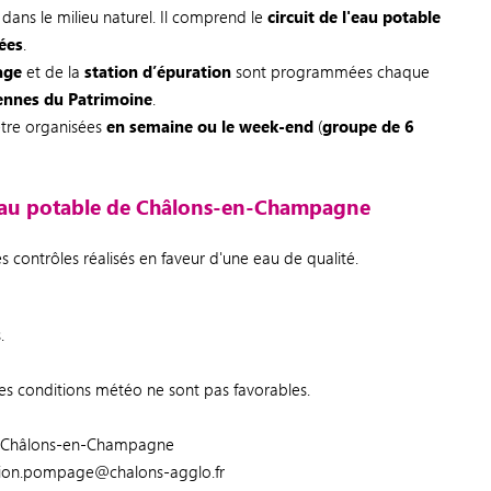
 dans le milieu naturel. Il comprend le
circuit de l'eau potable
ées
.
age
et de la
station d’épuration
sont programmées chaque
ennes du Patrimoine
.
être organisées
en semaine ou le week-end
(
groupe de 6
eau potable de Châlons-en-Champagne
 contrôles réalisés en faveur d'une eau de qualité.
.
i les conditions météo ne sont pas favorables.
II, Châlons-en-Champagne
tation.pompage@chalons-agglo.fr