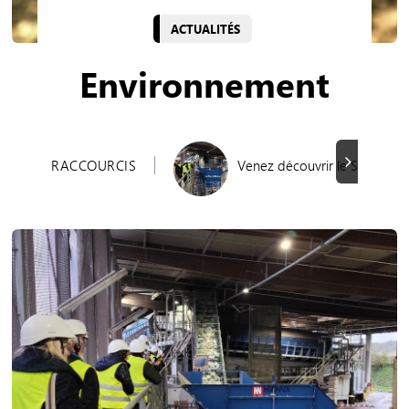
ACTUALITÉS
Environnement
Suivant
RACCOURCIS
Venez découvrir le Syvalom !