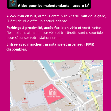
Aides pour les malentendants - acce-o
À
2–5 min en bus
, arrêt « Centre‑Ville » et
10 min de la gare
,
l’Hôtel de Ville offre un accueil adapté.
Parkings à proximité, accès facile en vélo et trottinette.
Des points d'attache pour vélo et trottinette sont disponible
pour sécuriser votre stationnement.
Entrée avec marches ; assistance et ascenseur PMR
disponibles.