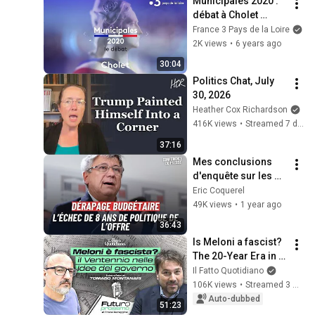
Municipales 2020 : 
débat à Cholet 
d'avant premier tour
France 3 Pays de la Loire
2K views
•
6 years ago
30:04
Politics Chat, July 
30, 2026
Heather Cox Richardson
416K views
•
Streamed 7 days ago
37:16
Mes conclusions 
d'enquête sur les 
dérapages 
Eric Coquerel
budgétaires en 
49K views
•
1 year ago
2023-2024 
36:43
[conférence de 
Is Meloni a fascist? 
presse]
The 20-Year Era in 
the Government's 
Il Fatto Quotidiano
Vision. Franz 
106K views
•
Streamed 3 months ago
Baraggino 
Auto-dubbed
51:23
interviews Tomas...