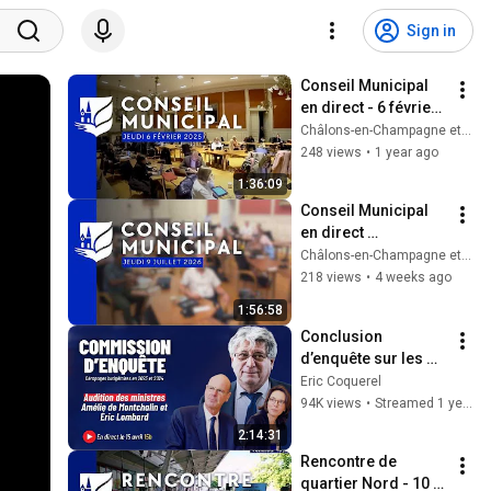
Sign in
Conseil Municipal 
en direct - 6 février 
2025 [Rediffusion]
Châlons-en-Champagne et son Agglo
248 views
•
1 year ago
1:36:09
Conseil Municipal 
en direct 
[Rediffusion] - 9 
Châlons-en-Champagne et son Agglo
juillet
218 views
•
4 weeks ago
1:56:58
Conclusion 
d’enquête sur les 
dérapages 
Eric Coquerel
budgétaires : 
94K views
•
Streamed 1 year ago
audition des 
2:14:31
ministres de Bercy
Rencontre de 
quartier Nord - 10 