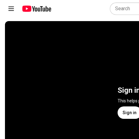
Sign i
This helps
Sign in