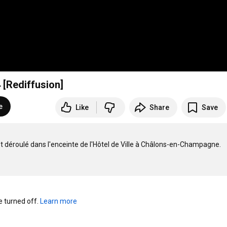
 [Rediffusion]
e
Like
Share
Save
 déroulé dans l'enceinte de l'Hôtel de Ville à Châlons-en-Champagne.

turned off. 
Learn more