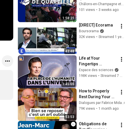
juillet - Châlons-en-
Châlons-en-Champagne et son Agglo
Champagne 
101 views
•
3 weeks ago
[Rediffusion]
1:58:21
[DIRECT] Ecorama
Boursorama
32K views
•
Streamed 1 year ago
43:48
Life at Your 
Fingertips 
[Christophe Galfard]
Espace des sciences
198K views
•
Streamed 7 months ago
1:45:05
How to Properly 
Rest During Your 
Vacation (Fatigue, 
Dialogues par Fabrice Midal
Stress...) - 
79K views
•
1 month ago
Conversation with 
53:53
Dr. Laurent Fogel
Obligations de 