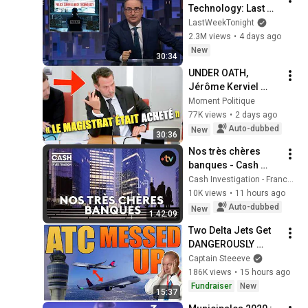
Technology: Last 
Week Tonight with 
LastWeekTonight
John Oliver (HBO)
2.3M views
•
4 days ago
New
30:34
UNDER OATH, 
Jérôme Kerviel 
spills everything to 
Moment Politique
the National 
77K views
•
2 days ago
Assembly!
Auto-dubbed
New
30:36
Nos très chères 
banques - Cash 
investigation
Cash Investigation - France Télévisions
10K views
•
11 hours ago
Auto-dubbed
New
1:42:09
Two Delta Jets Get 
DANGEROUSLY 
Close Over Atlanta
Captain Steeeve
186K views
•
15 hours ago
Fundraiser
New
15:37