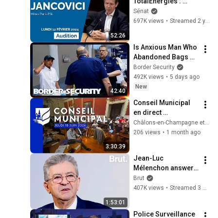
TotalEnergies : 
audition de Jean-
Sénat
Marc Jancovici
697K views
•
Streamed 2 years ago
52:26
Is Anxious Man Who 
Abandoned Bags 
Dodging 
Border Security
Inspection? | 
492K views
•
5 days ago
DOUBLE EPISODE | 
New
42:40
Border Security 
Conseil Municipal 
Australia
en direct 
[Rediffusion] - 18 
Châlons-en-Champagne et son Agglo
juin 2026
206 views
•
1 month ago
3:30:39
Jean-Luc 
Mélenchon answers 
questions from 
Brut
Rémy Buisine on 
407K views
•
Streamed 3 months ago
Brut.
1:53:01
Police Surveillance 