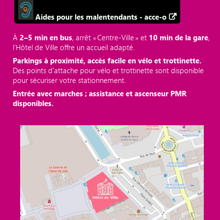
Aides pour les malentendants - acce-o
À
2–5 min en bus
, arrêt « Centre‑Ville » et
10 min de la gare
,
l’Hôtel de Ville offre un accueil adapté.
Parkings à proximité, accès facile en vélo et trottinette.
Des points d'attache pour vélo et trottinette sont disponible
pour sécuriser votre stationnement.
Entrée avec marches ; assistance et ascenseur PMR
disponibles.