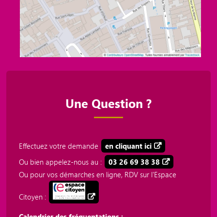
Une Question ?
Effectuez votre demande
en cliquant ici
Ou bien appelez-nous au :
03 26 69 38 38
Ou pour vos démarches en ligne, RDV sur l'Espace
Citoyen :
Calendrier des fréquentations :