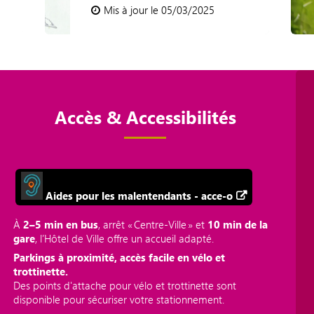
Mis à jour le 05/03/2025
Accès & Accessibilités
Aides pour les malentendants - acce-o
À
2–5 min en bus
, arrêt « Centre‑Ville » et
10 min de la
gare
, l’Hôtel de Ville offre un accueil adapté.
Parkings à proximité, accès facile en vélo et
trottinette.
Des points d'attache pour vélo et trottinette sont
disponible pour sécuriser votre stationnement.