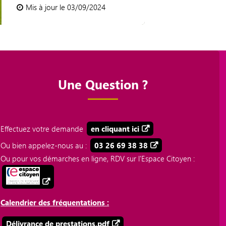
Mis à jour le 03/09/2024
Une Question ?
Effectuez votre demande
en cliquant ici
Ou bien appelez-nous au :
03 26 69 38 38
Ou pour vos démarches en ligne, RDV sur l'Espace Citoyen :
Calendrier des fréquentations :
Délivrance de prestations.pdf