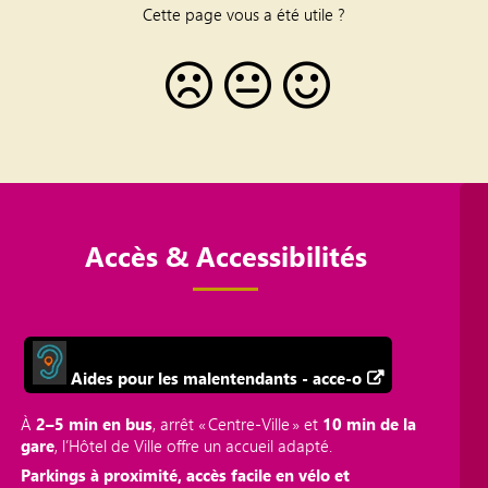
Cette page vous a été utile ?
Accès & Accessibilités
Aides pour les malentendants - acce-o
À
2–5 min en bus
, arrêt « Centre‑Ville » et
10 min de la
gare
, l’Hôtel de Ville offre un accueil adapté.
Parkings à proximité, accès facile en vélo et