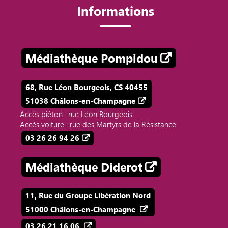
Informations
Médiathèque Pompidou
68, Rue Léon Bourgeois, CS 40455
51038 Châlons-en-Champagne
Accès piéton : rue Léon Bourgeois
Accès voiture : rue des Martyrs de la Résistance
03 26 26 94 26
Médiathèque Diderot
11, Rue du Groupe Libération Nord
51000 Châlons-en-Champagne
03 26 21 16 06