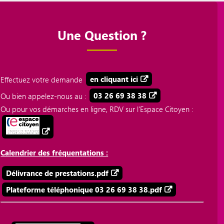
Une Question ?
Effectuez votre demande
en cliquant ici
Ou bien appelez-nous au :
03 26 69 38 38
Ou pour vos démarches en ligne, RDV sur l'Espace Citoyen :
Calendrier des fréquentations :
Délivrance de prestations.pdf
Plateforme téléphonique 03 26 69 38 38.pdf