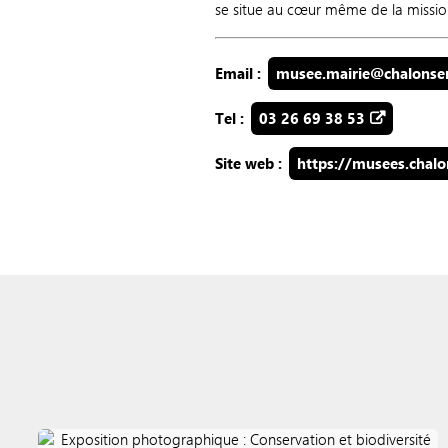
se situe au cœur même de la missi
Email :
musee.mairie@chalonse
Tel :
03 26 69 38 53
Site web :
https://musees.chal