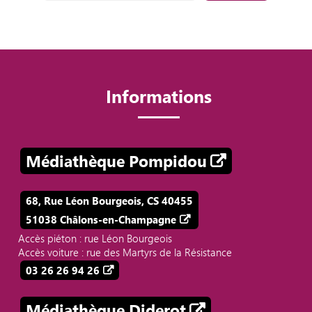
Informations
Médiathèque Pompidou
68, Rue Léon Bourgeois, CS 40455
51038 Châlons-en-Champagne
Accès piéton : rue Léon Bourgeois
Accès voiture : rue des Martyrs de la Résistance
03 26 26 94 26
Médiathèque Diderot