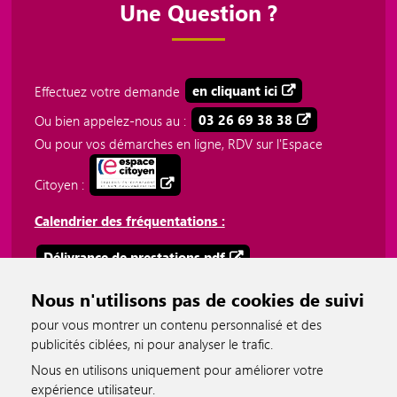
Une Question ?
Effectuez votre demande
en cliquant ici
Ou bien appelez-nous au :
03 26 69 38 38
Ou pour vos démarches en ligne, RDV sur l'Espace
Citoyen :
Calendrier des fréquentations :
Délivrance de prestations.pdf
Plateforme téléphonique 03 26 69 38 38.pdf
Nous n'utilisons pas de cookies de suivi
pour vous montrer un contenu personnalisé et des
publicités ciblées, ni pour analyser le trafic.
Nous en utilisons uniquement pour améliorer votre
expérience utilisateur.