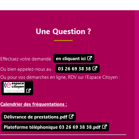
Une Question ?
Effectuez votre demande
en cliquant ici
Ou bien appelez-nous au :
03 26 69 38 38
Ou pour vos démarches en ligne, RDV sur l'Espace Citoyen :
Calendrier des fréquentations :
Délivrance de prestations.pdf
Plateforme téléphonique 03 26 69 38 38.pdf