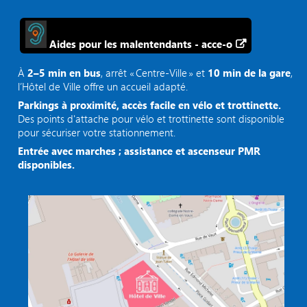
Aides pour les malentendants - acce-o
À
2–5 min en bus
, arrêt « Centre‑Ville » et
10 min de la gare
,
l’Hôtel de Ville offre un accueil adapté.
Parkings à proximité, accès facile en vélo et trottinette.
Des points d'attache pour vélo et trottinette sont disponible
pour sécuriser votre stationnement.
Entrée avec marches ; assistance et ascenseur PMR
disponibles.