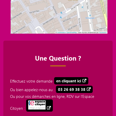
Une Question ?
Effectuez votre demande
en cliquant ici
Ou bien appelez-nous au :
03 26 69 38 38
Ou pour vos démarches en ligne, RDV sur l'Espace
Citoyen :