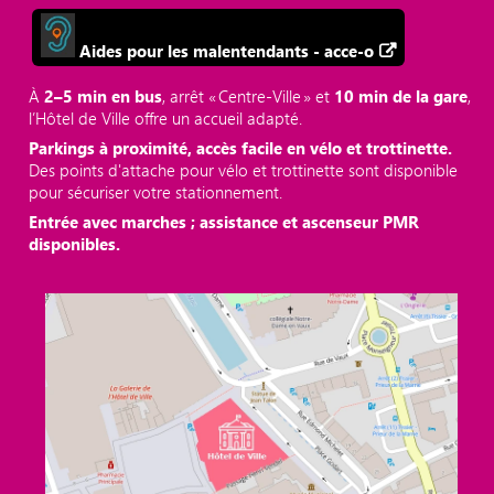
Aides pour les malentendants - acce-o
À
2–5 min en bus
, arrêt « Centre‑Ville » et
10 min de la gare
,
l’Hôtel de Ville offre un accueil adapté.
Parkings à proximité, accès facile en vélo et trottinette.
Des points d'attache pour vélo et trottinette sont disponible
pour sécuriser votre stationnement.
Entrée avec marches ; assistance et ascenseur PMR
disponibles.