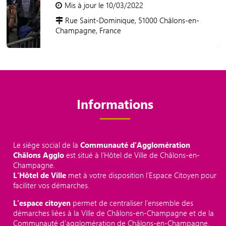
Mis à jour le 10/03/2022
Rue Saint-Dominique, 51000 Châlons-en-
Champagne, France
Informations
Le siège social de la
Communauté d'Agglomération
Châlons Agglo
est situé à l'Hôtel de Ville de Châlons-en-
Champagne.
L’Hôtel de Ville
met à votre disposition l’Espace Citoyen pour
faciliter vos démarches.
L’espace citoyen
permet de centraliser l’ensemble des
démarches liées à la Ville de Châlons-en-Champagne et de la
Communauté d’agglomération de Châlons-en-Champagne.