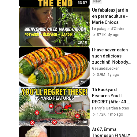
Coming
New
53:57
Un fabuleux jardin 
en permaculture - 
Marie Chioca
Le potager d'Olivier
571K
4y ago
28:10
I have never eaten 
such delicious 
zucchini!  Nobody 
knows this recipe!  
Gesund&Lecker
Only 2 ingredients!
3.9M
1y ago
7:41
15 Backyard 
Features You'll 
REGRET (After 40 
Years in the 
Henry's Garden Notes
Garden)
172K
1mo ago
21:08
At 67, Emma 
Thompson FINALLY 