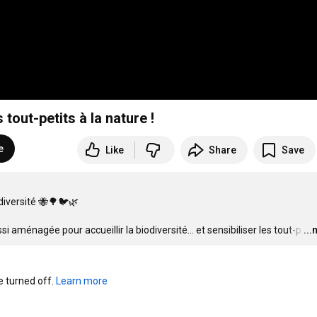
 tout-petits à la nature !
e
Like
Share
Save
diversité 🐝🌳🐦🌿

si aménagée pour accueillir la biodiversité… et sensibiliser les tout-p
…
..
turned off. 
Learn more