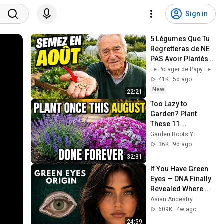
Sign in
5 Légumes Que Tu 
Regretteras de NE 
PAS Avoir Plantés 
En Août !
Le Potager de Papy Fernand and Vies Pleines d’Histoire
41K
5d ago
New
22:21
Too Lazy to 
Garden? Plant 
These 11 
Perennials This 
Garden Roots YT
AUGUST
36K
9d ago
32:31
If You Have Green 
Eyes — DNA Finally 
Revealed Where 
They Really Come 
Asian Ancestry
From
609K
4w ago
24:59