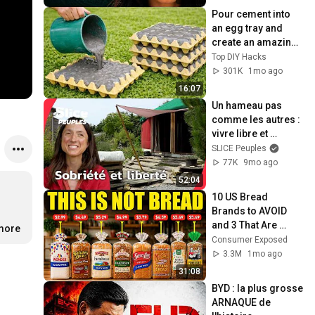
Pour cement into 
an egg tray and 
create an amazing 
masterpiece! 
Top DIY Hacks
Anyone can make it!
301K
1mo ago
16:07
Un hameau pas 
comme les autres : 
vivre libre et 
solidaire | SLICE 
SLICE Peuples
PEUPLES
77K
9mo ago
52:04
10 US Bread 
Brands to AVOID 
and 3 That Are 
.more
Actually Safe
Consumer Exposed
3.3M
1mo ago
31:08
BYD : la plus grosse 
ARNAQUE de 