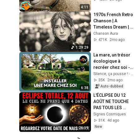
4:11
1970s French Retro 
Chanson | A 
Timeless Dream | 
Slow Cafe Moments 
Chanson Aura
(60s 70s 80s)
471K
2mo ago
1:29:29
La mare, un trésor 
écologique à 
recréer chez soi - 
Silence ça pousse !
Silence, ça pousse ! - France Télévisions
35K
2mo ago
Auto-dubbed
6:38
L'ÉCLIPSE DU 12 
AOÛT NE TOUCHE 
PAS TOUS LES 
SIGNES
Signes Cosmiques
31K
4d ago
New
26:19