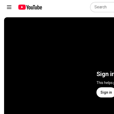
Sign i
This helps
Sign in