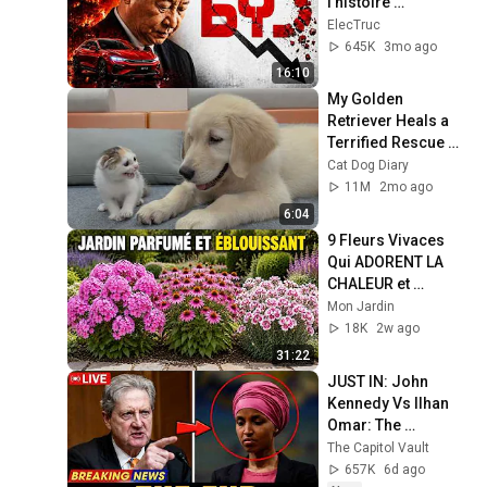
l'histoire 
automobile ?
ElecTruc
645K
3mo ago
16:10
My Golden 
Retriever Heals a 
Terrified Rescue 
Kitten in Just 3 
Cat Dog Diary
Meetings!
11M
2mo ago
6:04
9 Fleurs Vivaces 
Qui ADORENT LA 
CHALEUR et 
Rendront Votre 
Mon Jardin
JARDIN PARFUMÉ 
18K
2w ago
et ÉBLOUISSANT 
31:22
Cet Été
JUST IN: John 
Kennedy Vs Ilhan 
Omar: The 
Financial Evidence 
The Capitol Vault
Nobody Saw 
657K
6d ago