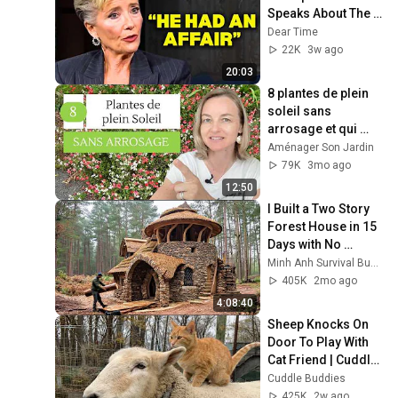
Speaks About The 
Man Who Healed 
Dear Time
Her Heart
22K
3w ago
20:03
8 plantes de plein 
soleil sans 
arrosage et qui 
résistent aussi au 
Aménager Son Jardin
gel !
79K
3mo ago
12:50
I Built a Two Story 
Forest House in 15 
Days with No 
Money: Solo 
Minh Anh Survival Bushcraft
Bushcraft Survival 
405K
2mo ago
(Full)
4:08:40
Sheep Knocks On 
Door To Play With 
Cat Friend | Cuddle 
Buddies
Cuddle Buddies
425K
2w ago