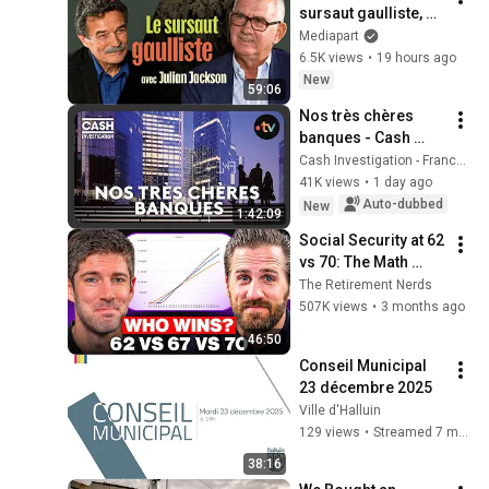
sursaut gaulliste, 
par Julian Jackson
Mediapart
6.5K views
•
19 hours ago
New
59:06
Nos très chères 
banques - Cash 
investigation
Cash Investigation - France Télévisions
41K views
•
1 day ago
Auto-dubbed
New
1:42:09
Social Security at 62 
vs 70: The Math 
Everyone Gets 
The Retirement Nerds
Wrong
507K views
•
3 months ago
46:50
Conseil Municipal 
23 décembre 2025
Ville d'Halluin
129 views
•
Streamed 7 months ago
38:16