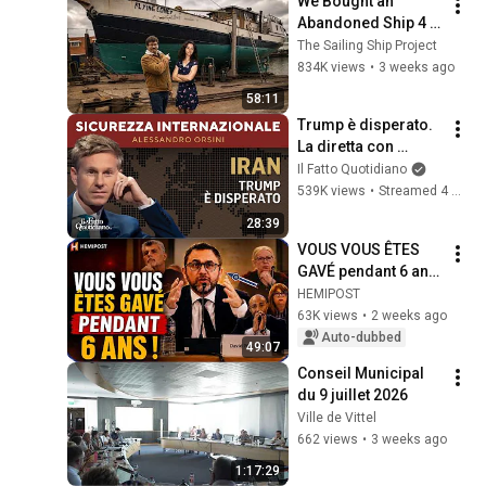
We Bought an 
Abandoned Ship 4 
Years Ago... This Is 
The Sailing Ship Project
What Happened
834K views
•
3 weeks ago
58:11
Trump è disperato. 
La diretta con 
Alessandro Orsini
Il Fatto Quotidiano
539K views
•
Streamed 4 months ago
28:39
VOUS VOUS ÊTES 
GAVÉ pendant 6 ans 
! » Le nouveau maire 
HEMIPOST
d’Ambarès 
63K views
•
2 weeks ago
REMBARRE la 
Auto-dubbed
49:07
gauche.
Conseil Municipal 
du 9 juillet 2026
Ville de Vittel
662 views
•
3 weeks ago
1:17:29