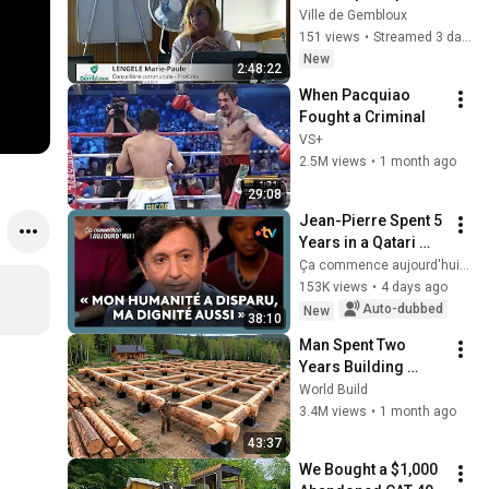
Conseil communal 
Ville de Gembloux
de ce mardi 04 août 
151 views
•
Streamed 3 days ago
2026 dès 19h
New
2:48:22
When Pacquiao 
Fought a Criminal
VS+
2.5M views
•
1 month ago
29:08
Jean-Pierre Spent 5 
Years in a Qatari 
Prison
Ça commence aujourd'hui - France Télévisions
153K views
•
4 days ago
Auto-dubbed
New
38:10
Man Spent Two 
Years Building 
HUGE Wooden 
World Build
House for his 
3.4M views
•
1 month ago
Family | Start to 
43:37
Finish by 
We Bought a $1,000 
@bjornbrenton