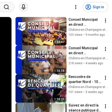
Sign in
Conseil Municipal 
en direct 
[Rediffusion] - 
Châlons-en-Champagne et son Agglo
Jeudi 16 octobre
103 views
•
9 months ago
1:50:47
Conseil Municipal 
en direct 
[Rediffusion] - 9 
Châlons-en-Champagne et son Agglo
juillet
218 views
•
4 weeks ago
1:56:58
Rencontre de 
quartier Nord - 10 
juillet - Châlons-en-
Châlons-en-Champagne et son Agglo
Champagne 
101 views
•
3 weeks ago
[Rediffusion]
1:58:21
Suivez en direct la 
séance publique du 