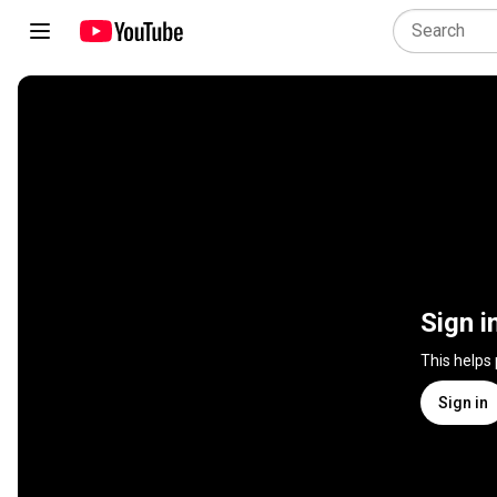
Sign i
This helps
Sign in