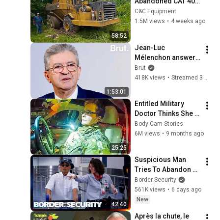
Abandoned CAT 400 
Haul Truck
C&C Equipment
1.5M views
•
4 weeks ago
58:52
Jean-Luc 
Mélenchon answers 
questions from 
Brut
Rémy Buisine on 
418K views
•
Streamed 3 months ago
Brut.
1:53:01
Entitled Military 
Doctor Thinks She Is 
Above the Law 
Body Cam Stories
During DUI Arrest
6M views
•
9 months ago
25:25
Suspicious Man 
Tries To Abandon 
His Bags At The 
Border Security
Border | DOUBLE 
561K views
•
6 days ago
EPISODE | Border 
New
42:40
Security Australia
Après la chute, le 