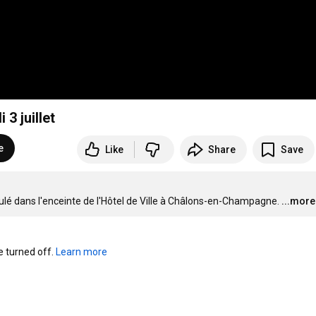
 3 juillet
e
Like
Share
Save
oulé dans l'enceinte de l'Hôtel de Ville à Châlons-en-Champagne.
...more
turned off. 
Learn more