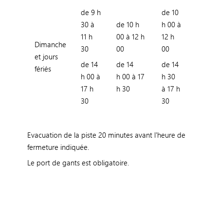
de 9 h
de 10
30 à
de 10 h
h 00 à
11 h
00 à 12 h
12 h
Dimanche
30
00
00
et jours
de 14
de 14
de 14
fériés
h 00 à
h 00 à 17
h 30
17 h
h 30
à 17 h
30
30
Evacuation de la piste 20 minutes avant l'heure de
fermeture indiquée.
Le port de gants est obligatoire.