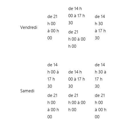
de 14 h
00 à 17 h
de 21
de 14
30
h 00
h 30
Vendredi
à 00 h
à 17 h
de 21
00
30
h 00 à 00
h 00
de 14
de 14
h 00 à
de 14 h
h 30 à
17 h
00 à 17 h
17 h
30
30
30
Samedi
de 21
de 21
de 21
h 00
h 00 à 00
h 00
à 00 h
h 00
à 00 h
00
00