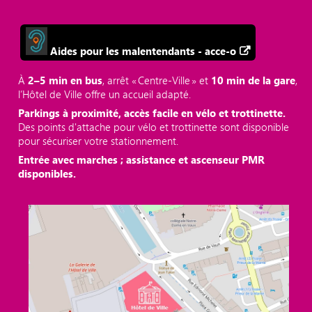
Aides pour les malentendants - acce-o
À
2–5 min en bus
, arrêt « Centre‑Ville » et
10 min de la gare
,
l’Hôtel de Ville offre un accueil adapté.
Parkings à proximité, accès facile en vélo et trottinette.
Des points d'attache pour vélo et trottinette sont disponible
pour sécuriser votre stationnement.
Entrée avec marches ; assistance et ascenseur PMR
disponibles.