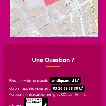
Une Question ?
Effectuez votre demande
en cliquant ici
Ou bien appelez-nous au :
03 26 69 38 38
Ou pour vos démarches en ligne, RDV sur l'Espace
Citoyen :