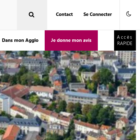
Contact
Se Connecter
Accès
RAPIDE
Accès
Dans mon Agglo
Je donne mon avis
RAPIDE