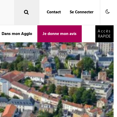
Contact
Se Connecter
Accès
RAPIDE
Accès
Dans mon Agglo
Je donne mon avis
RAPIDE