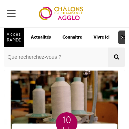
Accès
Actualités
Connaître
Vivre ici
Etu
Suiva
RAPIDE
10
JUIL.