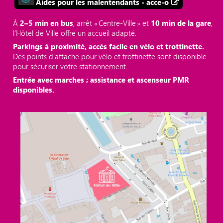
Aides pour les malentendants - acce-o
À
2–5 min en bus
, arrêt « Centre‑Ville » et
10 min de la gare
,
l’Hôtel de Ville offre un accueil adapté.
Parkings à proximité, accès facile en vélo et trottinette.
Des points d'attache pour vélo et trottinette sont disponible
pour sécuriser votre stationnement.
Entrée avec marches ; assistance et ascenseur PMR
disponibles.