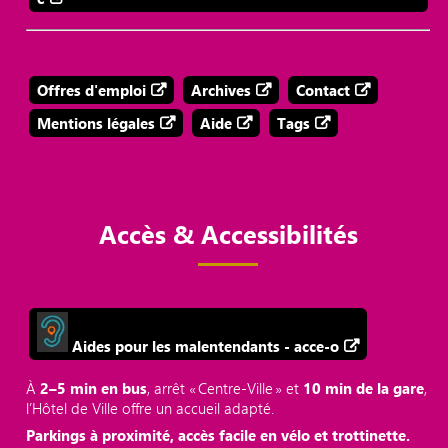
Offres d'emploi
Archives
Contact
Mentions légales
Aide
Tags
Accès & Accessibilités
Aides pour les malentendants - acce-o
À
2–5 min en bus
, arrêt « Centre‑Ville » et
10 min de la gare
,
l’Hôtel de Ville offre un accueil adapté.
Parkings à proximité, accès facile en vélo et trottinette.