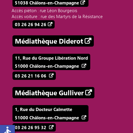
51038 Châlons-en-Champagne
Accès piéton : rue Léon Bourgeois
Accès voiture : rue des Martyrs de la Résistance
03 26 26 94 26
Médiathèque Diderot
11, Rue du Groupe Libération Nord
51000 Châlons-en-Champagne
03 26 21 16 06
Médiathèque Gulliver
1, Rue du Docteur Calmette
51000 Châlons-en-Champagne
03 26 26 95 32
accessible