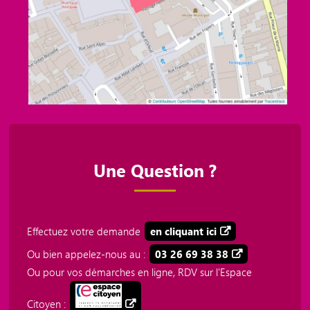
Une Question ?
Effectuez votre demande
en cliquant ici
Ou bien appelez-nous au :
03 26 69 38 38
Ou pour vos démarches en ligne, RDV sur l'Espace
Citoyen :