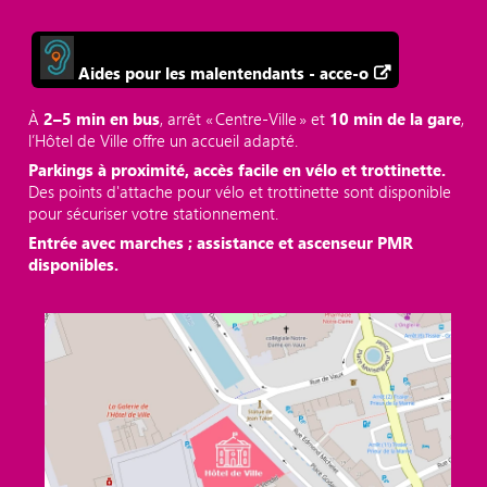
Aides pour les malentendants - acce-o
À
2–5 min en bus
, arrêt « Centre‑Ville » et
10 min de la gare
,
l’Hôtel de Ville offre un accueil adapté.
Parkings à proximité, accès facile en vélo et trottinette.
Des points d'attache pour vélo et trottinette sont disponible
pour sécuriser votre stationnement.
Entrée avec marches ; assistance et ascenseur PMR
disponibles.