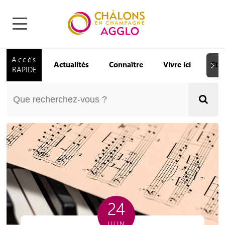
Accès
Actualités
Connaître
Vivre ici
Etu
Suiva
RAPIDE
24
JUIN