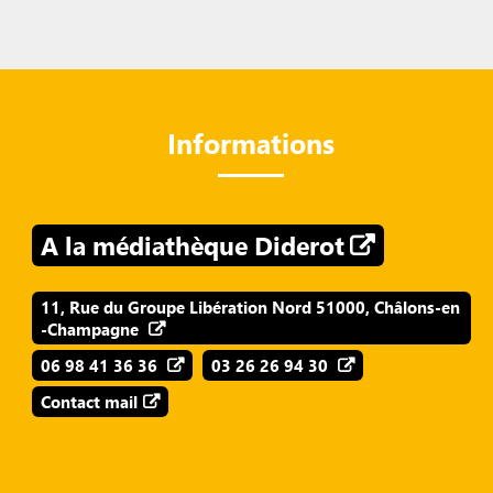
Informations
A la médiathèque Diderot
11, Rue du Groupe Libération Nord 51000, Châlons-en
-Champagne
06 98 41 36 36
03 26 26 94 30
Contact mail