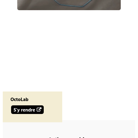
OctoLab
S'y rendre